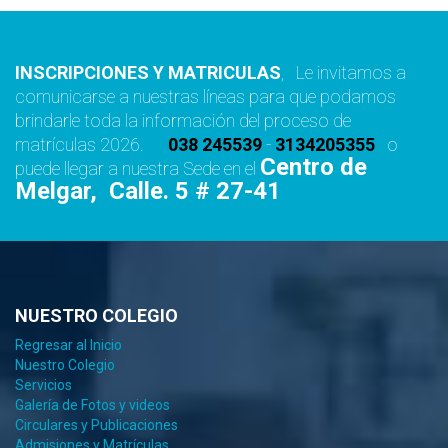
INSCRIPCIONES Y MATRICULAS
, Le invitamos a
comunicarse a nuestras líneas para que podamos
brindarle toda la información del proceso de
matrículas 2026.
038 245539
-
3134205355
o
Centro de
puede llegar a nuestra Sede en el
Melgar, Calle. 5 # 27-41
NUESTRO COLEGIO
Regresar al Inicio
Nuestro Colegio
Servicios
Galería de Fotos y videos
Circulares y Publicaciones
Admisiones y Matrículas